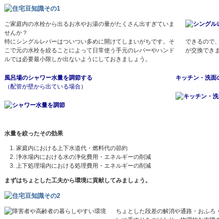
ご家庭内の水栓から出るお水やお湯の量がたくさん出すぎていま
せんか？
特にシングルレバーはついつい多めに開けてしまいがちです。そ
できるので
こで元の水栓を絞ることによって日常使う手元のレバーやハンド
が交換でき
ルでは必要最小限しか出ないようにしておきましょう。
風呂場のシャワー水量を調節する
キッチン・洗面
（配管が壁から出ている場合）
水量を絞ったその効果
家庭内における上下水道代・燃料代の節約
浄水場内における水の浄化費用・エネルギーの削減
上下処理場内における処理費用・エネルギーの削減
まずはちょとした工夫から環境に貢献してみましょう。
ちょとした段差の解消や通路・おふろ